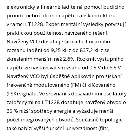
elektronicky a lineárně laditelná pomocí budicího
proudu nebo řídicího napětí transkonduktoru
v rámci LT1228. Experimentální výsledky potvrzují
praktickou použitelnost navrženého řešení.
Navržený VCO dosahuje širokého lineárního
rozsahu ladění od 9,25 kHz do 837,2 kHz se
zkreslením menším než 2,6%. Rozkmit výstupního
napětí lze nastavovat v rozsahu od 0,5 V do 6,5 V.
Navržený VCO byl úspěšně aplikován pro získání
frekvenčně modulovaného (FM) či klíčovaného
(FSK) signálu. Ve srovnání s dosavadními oscilátory
založenými na LT1228 dosahuje navržený obvod o
25 % nižší spotřeby energie a vyžaduje menší
počet integrovaných obvodů. Současně topologie
také nabízí vyšší funkční univerzálnost (filtr,