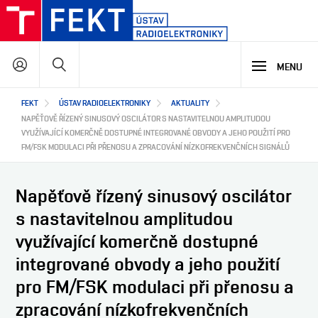
Přejít
k
hlavnímu
Hledat
obsahu
MENU
Hlavní
FEKT
ÚSTAV RADIOELEKTRONIKY
AKTUALITY
STUDIUM
navigace
NAPĚŤOVĚ ŘÍZENÝ SINUSOVÝ OSCILÁTOR S NASTAVITELNOU AMPLITUDOU
VYUŽÍVAJÍCÍ KOMERČNĚ DOSTUPNÉ INTEGROVANÉ OBVODY A JEHO POUŽITÍ PRO
FM/FSK MODULACI PŘI PŘENOSU A ZPRACOVÁNÍ NÍZKOFREKVENČNÍCH SIGNÁLŮ
VÝZKUM A VÝVOJ
PROČ STUDOVAT NÁŠ PROGRAM
NABÍDKA STUDIJNÍCH PROGRAMŮ
Napěťově řízený sinusový oscilátor
VÝUKOVÉ LABORATOŘE
SPOLUPRÁCE
HLAVNÍ OBLASTI VÝZKUMU A VÝVOJE
s nastavitelnou amplitudou
VÝZKUMNÉ LABORATOŘE
využívající komerčně dostupné
O NÁS
JAK S NÁMI SPOLUPRACOVAT
integrované obvody a jeho použití
NAŠI PARTNEŘI
pro FM/FSK modulaci při přenosu a
EN
O ÚSTAVU
zpracování nízkofrekvenčních