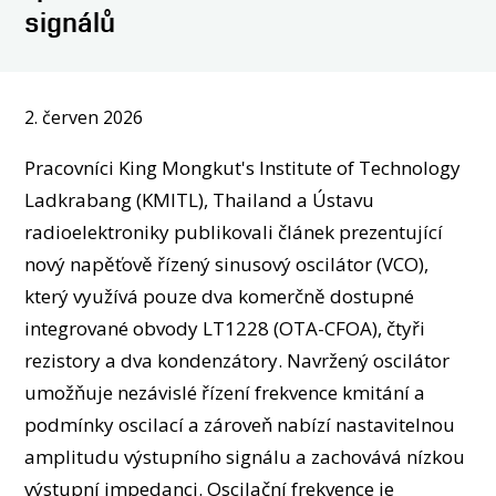
OSOBY
signálů
KONTAKT
2. červen 2026
Pracovníci King Mongkut's Institute of Technology
Ladkrabang (KMITL), Thailand a Ústavu
radioelektroniky publikovali článek prezentující
nový napěťově řízený sinusový oscilátor (VCO),
který využívá pouze dva komerčně dostupné
integrované obvody LT1228 (OTA-CFOA), čtyři
rezistory a dva kondenzátory. Navržený oscilátor
umožňuje nezávislé řízení frekvence kmitání a
podmínky oscilací a zároveň nabízí nastavitelnou
amplitudu výstupního signálu a zachovává nízkou
výstupní impedanci. Oscilační frekvence je