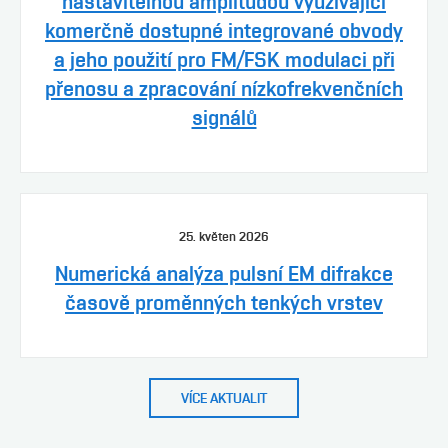
nastavitelnou amplitudou využívající
komerčně dostupné integrované obvody
a jeho použití pro FM/FSK modulaci při
přenosu a zpracování nízkofrekvenčních
signálů
25. květen 2026
Numerická analýza pulsní EM difrakce
časově proměnných tenkých vrstev
VÍCE AKTUALIT