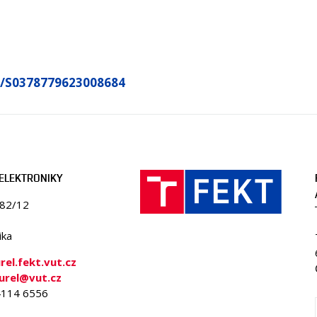
ii/S0378779623008684
ELEKTRONIKY
082/12
ika
el.fekt.vut.cz
urel@vut.cz
 4114 6556