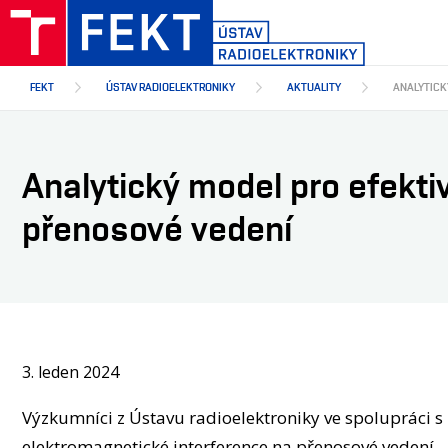
Přejít
k
hlavnímu
obsahu
FEKT
ÚSTAV RADIOELEKTRONIKY
AKTUALITY
ANALYTICK
Analytický model pro efekti
přenosové vedení
3. leden 2024
Výzkumníci z Ústavu radioelektroniky ve spolupráci s ko
elektromagnetické interference na přenosové vedení