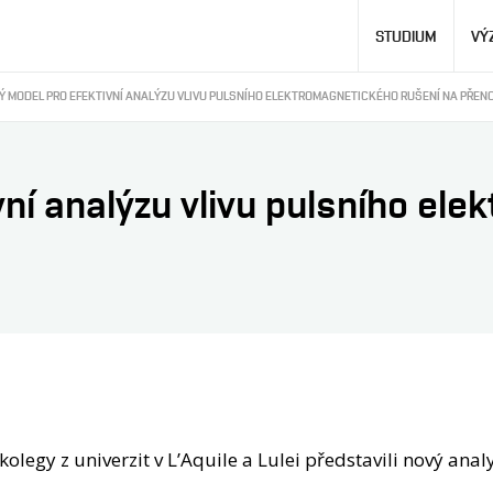
Hlavní
STUDIUM
VÝ
navigace
Ý MODEL PRO EFEKTIVNÍ ANALÝZU VLIVU PULSNÍHO ELEKTROMAGNETICKÉHO RUŠENÍ NA PŘEN
vní analýzu vlivu pulsního el
legy z univerzit v L’Aquile a Lulei představili nový anal
.