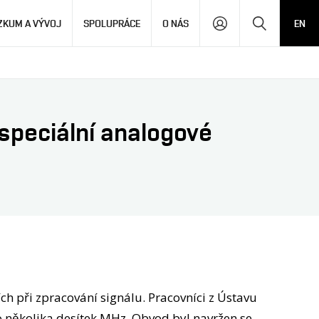
Hledat
ZKUM A VÝVOJ
SPOLUPRÁCE
O NÁS
EN
 speciální analogové
ch při zpracování signálu. Pracovníci z Ústavu
o několika desítek MHz. Obvod byl navržen se