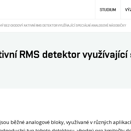
Hlavní
STUDIUM
VÝ
navigace
Ý BEZ-DIODOVÝ AKTIVNÍ RMS DETEKTOR VYUŽÍVAJÍCÍ SPECIÁLNÍ ANALOGOVÉ NÁSOBIČKY
vní RMS detektor využívající
jsou běžné analogové bloky, využívané v různých aplikací
 jednoduchý typ tohoto detektoru, vhodný pro kmitočty d