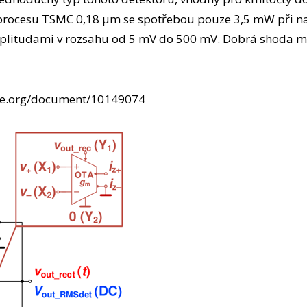
rocesu TSMC 0,18 μm se spotřebou pouze 3,5 mW při na
mplitudami v rozsahu od 5 mV do 500 mV. Dobrá shoda m
ieee.org/document/10149074