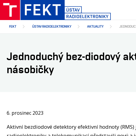
Přejít
k
hlavnímu
obsahu
FEKT
ÚSTAV RADIOELEKTRONIKY
AKTUALITY
JEDNODUCH
Jednoduchý bez-diodový akti
násobičky
6. prosinec 2023
Aktivní bezdiodové detektory efektivní hodnoty (RMS) 
radioelektroniky a telekomunikací představili nový a