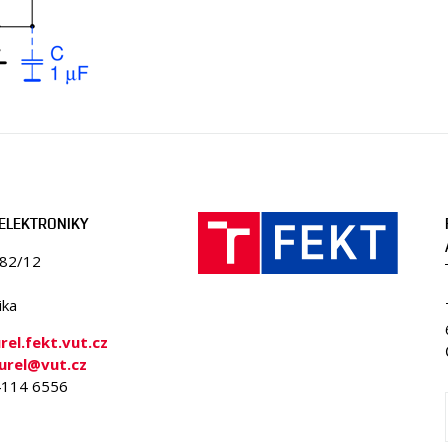
ELEKTRONIKY
082/12
ika
el.fekt.vut.cz
urel@vut.cz
 4114 6556