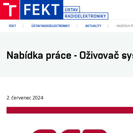
Přejít
k
hlavnímu
obsahu
FEKT
ÚSTAV RADIOELEKTRONIKY
AKTUALITY
NABÍDKA P
Nabídka práce - Oživovač s
2. červenec 2024