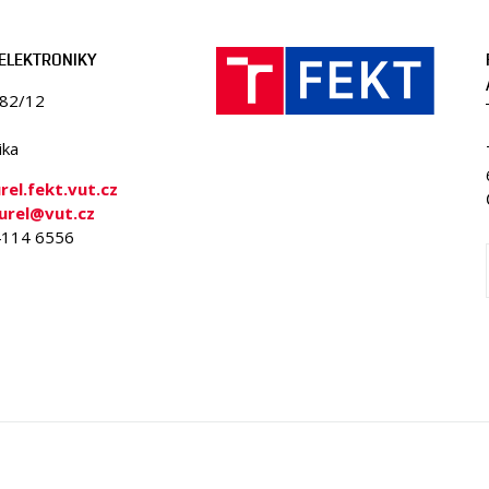
ELEKTRONIKY
082/12
ika
el.fekt.vut.cz
urel@vut.cz
 4114 6556