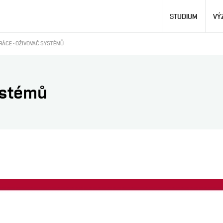
Hlavní
STUDIUM
VÝ
navigace
RÁCE - OŽIVOVAČ SYSTÉMŮ
ystémů