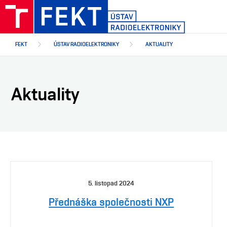
Přejít
k
hlavnímu
obsahu
FEKT
ÚSTAV RADIOELEKTRONIKY
AKTUALITY
Aktuality
5. listopad 2024
Přednáška společnosti NXP