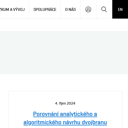
Hledat
ZKUM A VÝVOJ
SPOLUPRÁCE
O NÁS
EN
4. říjen 2024
Porovnání analytického a
algoritmického návrhu dvojbranu