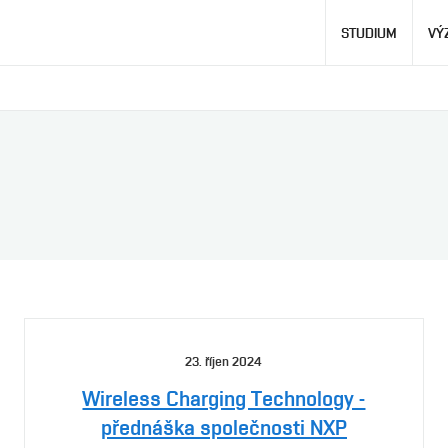
Hlavní
STUDIUM
VÝ
navigace
23. říjen 2024
Wireless Charging Technology -
přednáška společnosti NXP