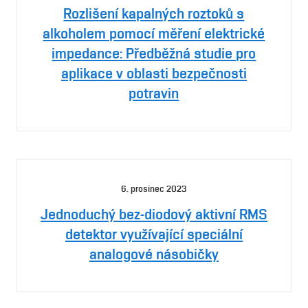
Rozlišení kapalných roztoků s
alkoholem pomocí měření elektrické
impedance: Předběžná studie pro
aplikace v oblasti bezpečnosti
potravin
6. prosinec 2023
Jednoduchý bez-diodový aktivní RMS
detektor využívající speciální
analogové násobičky