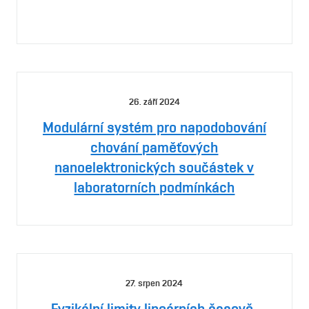
26. září 2024
Modulární systém pro napodobování
chování paměťových
nanoelektronických součástek v
laboratorních podmínkách
27. srpen 2024
Fyzikální limity lineárních časově-