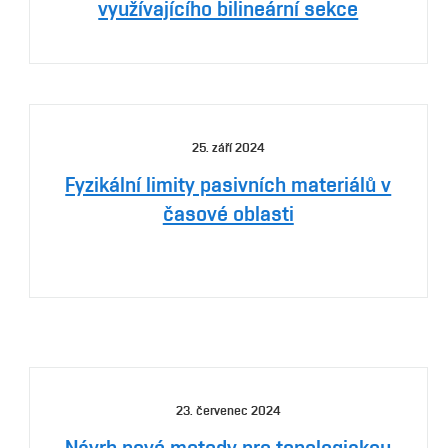
využívajícího bilineární sekce
25. září 2024
Fyzikální limity pasivních materiálů v
časové oblasti
23. červenec 2024
Návrh nové metody pro topologickou