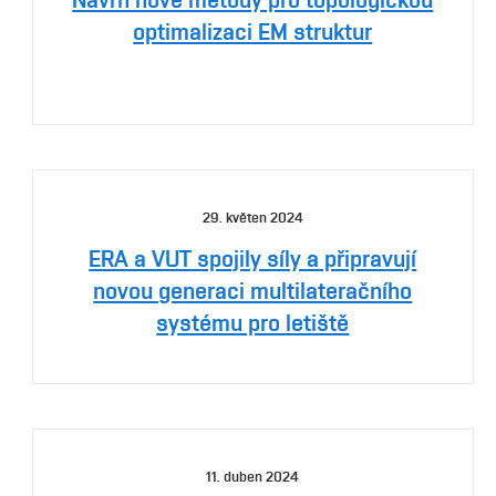
optimalizaci EM struktur
29. květen 2024
ERA a VUT spojily síly a připravují
novou generaci multilateračního
systému pro letiště
11. duben 2024